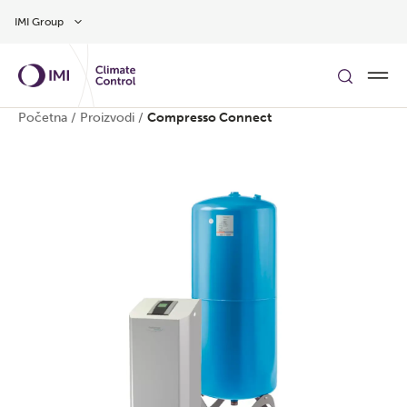
Preskočite na glavni sadržaj
IMI Group
Početna
/
Proizvodi
/
Compresso Connect