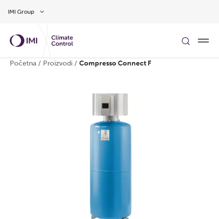
Preskočite na glavni sadržaj
IMI Group
Početna
/
Proizvodi
/
Compresso Connect F