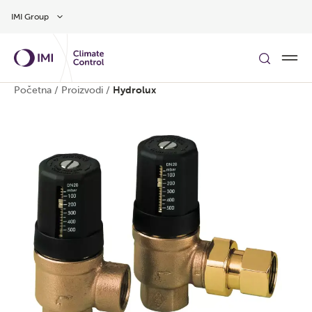
Preskočite na glavni sadržaj
IMI Group
Početna
/
Proizvodi
/
Hydrolux