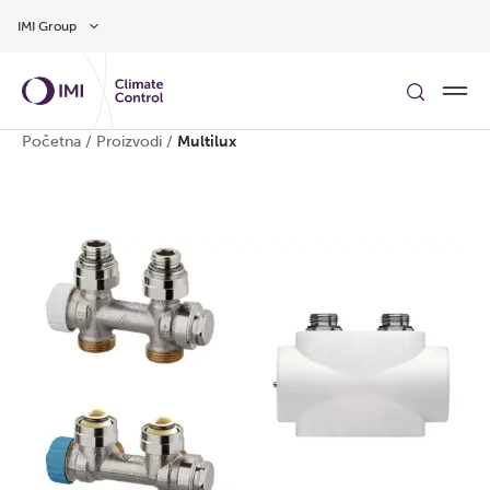
Preskočite na glavni sadržaj
IMI Group
Početna
/
Proizvodi
/
Multilux