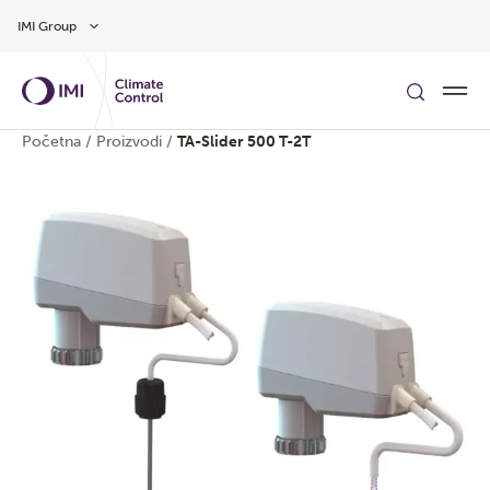
Preskočite na glavni sadržaj
IMI Group
Početna
/
Proizvodi
/
TA-Slider 500 T-2T