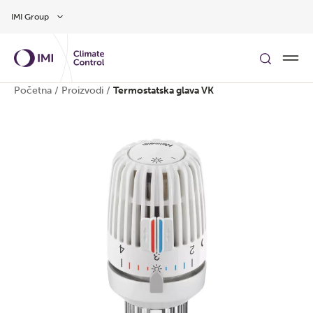
Preskočite na glavni sadržaj
IMI Group
Početna
/
Proizvodi
/
Termostatska glava VK