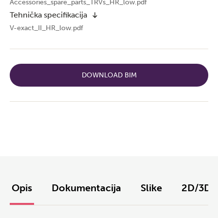
Accessories_spare_parts_TRVs_HR_low.pdf
Tehnička specifikacija
V-exact_II_HR_low.pdf
DOWNLOAD BIM
Opis
Dokumentacija
Slike
2D/3D