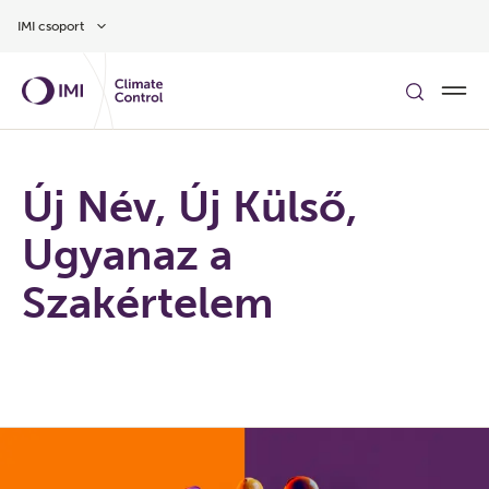
Ugrás a fő tartalomra
IMI csoport
Új Név, Új Külső,
Ugyanaz a
Szakértelem