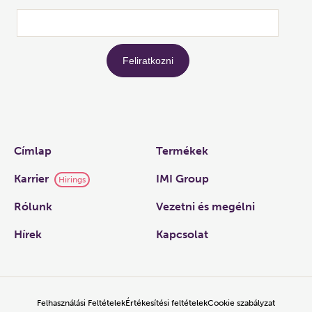
Links
Címlap
Termékek
Karrier
IMI Group
Hirings
Rólunk
Vezetni és megélni
Hírek
Kapcsolat
Felhasználási Feltételek
Értékesítési feltételek
Cookie szabályzat