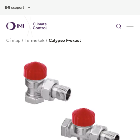
Ugrás a fő tartalomra
IMI csoport
Címlap
/
Termekek
/
Calypso F-exact