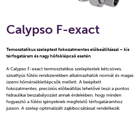
Calypso F-exact
Temosztatikus szeleptest fokozatmentes előbeállítással – kis
térfogatáram és nagy hőfoklépcső esetén
A Calypso F-exact termosztatikus szeleptestek kétcsöves,
szivattyús fűtési rendszerekben alkalmazhatók normál és magas
üzemi hőmérsékletlépcsők mellett. A beépített
fokozatmentes, precíziós előbeállítás lehetővé teszi a pontos
hidraulikai beszabályozást annak érdekében, hogy minden
fogyasztó a fűtési igényeknek megfelelő térfogatáramhoz
jusson. A szelep optimalizált zajkibocsátással rendelkezik.