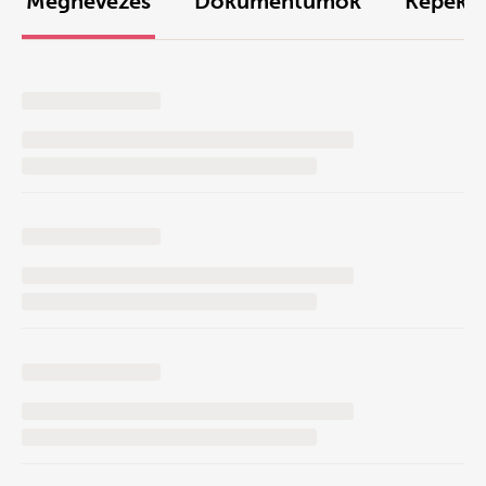
Megnevezés
Dokumentumok
Képek