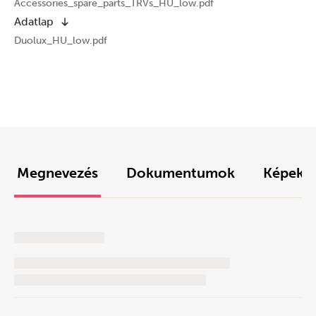
Accessories_spare_parts_TRVs_HU_low.pdf
Adatlap
Duolux_HU_low.pdf
Megnevezés
Dokumentumok
Képek