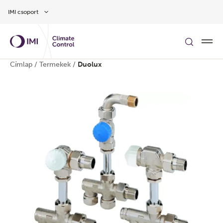
Ugrás a fő tartalomra
IMI csoport
Címlap
/
Termekek
/
Duolux