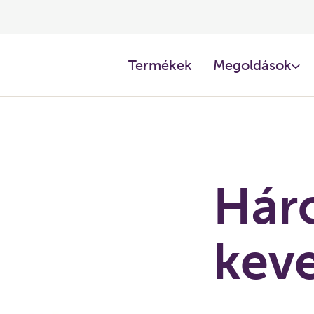
Termékek
Megoldások
Hár
keve