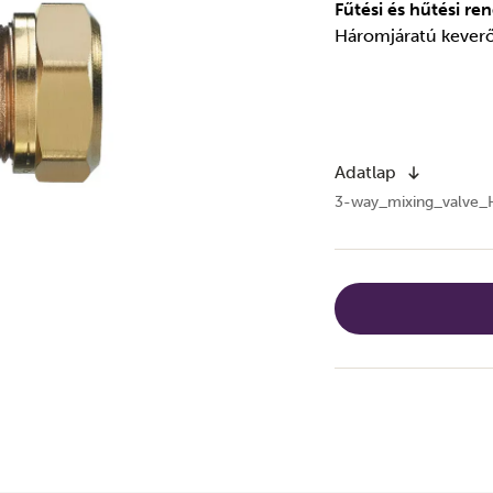
Fűtési és hűtési r
Háromjáratú keverő 
Adatlap
3-way_mixing_valve_