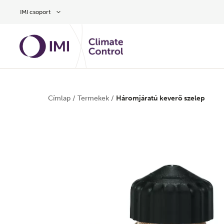
Ugrás a fő tartalomra
IMI csoport
Címlap
/
Termekek
/
Háromjáratú keverő szelep