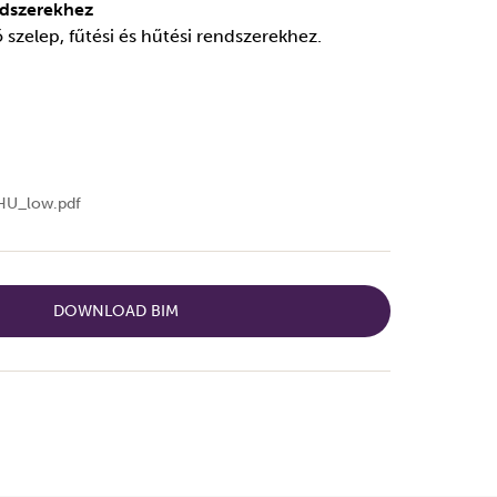
endszerekhez
szelep, fűtési és hűtési rendszerekhez.
HU_low.pdf
DOWNLOAD BIM