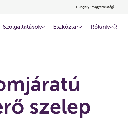
Hungary (Magyarország)
Szolgáltatások
Eszköztár
Rólunk
omjáratú
rő szelep