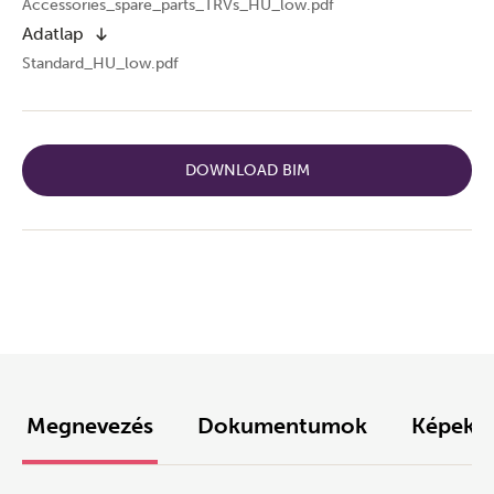
Accessories_spare_parts_TRVs_HU_low.pdf
Adatlap
Standard_HU_low.pdf
DOWNLOAD BIM
Megnevezés
Dokumentumok
Képek