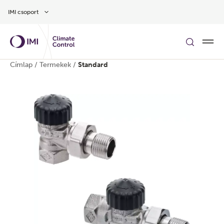
Ugrás a fő tartalomra
IMI csoport
Címlap
/
Termekek
/
Standard