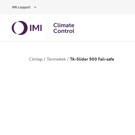
Ugrás a fő tartalomra
IMI csoport
Címlap
/
Termekek
/
TA-Slider 500 Fail-safe