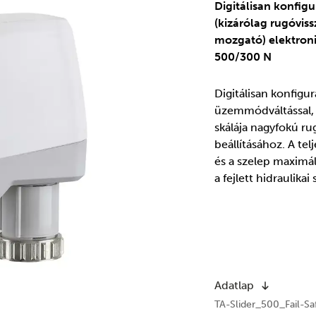
Digitálisan konfig
(kizárólag rugóvis
mozgató) elektroni
500/300 N
Digitálisan konfig
üzemmódváltással, v
skálája nagyfokú ru
beállításához. A te
és a szelep maximáli
a fejlett hidraulika
Adatlap
TA-Slider_500_Fail-S