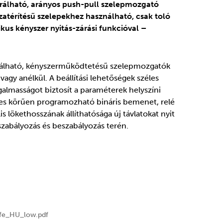
urálható, arányos push-pull szelepmozgató
szatérítésű szelepekhez használható, csak toló
kus kényszer nyitás-zárási funkcióval –
urálható, kényszerműködtetésű szelepmozgatók
agy anélkül. A beállítási lehetőségek széles
galmasságot biztosít a paraméterek helyszíni
ljes körűen programozható bináris bemenet, relé
s lökethosszának állíthatósága új távlatokat nyit
i szabályozás és beszabályozás terén.
afe_HU_low.pdf