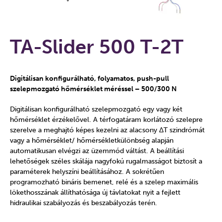
TA-Slider 500 T-2T
Digitálisan konfigurálható, folyamatos, push-pull
szelepmozgató hőmérséklet méréssel – 500/300 N
Digitálisan konfigurálható szelepmozgató egy vagy két
hőmérséklet érzékelővel. A térfogatáram korlátozó szelepre
szerelve a meghajtó képes kezelni az alacsony ΔT szindrómát
vagy a hőmérséklet/ hőmérsékletkülönbség alapján
automatikusan elvégzi az üzemmód váltást. A beállítási
lehetőségek széles skálája nagyfokú rugalmasságot biztosít a
paraméterek helyszíni beállításához. A sokrétűen
programozható bináris bemenet, relé és a szelep maximális
lökethosszának állíthatósága új távlatokat nyit a fejlett
hidraulikai szabályozás és beszabályozás terén.