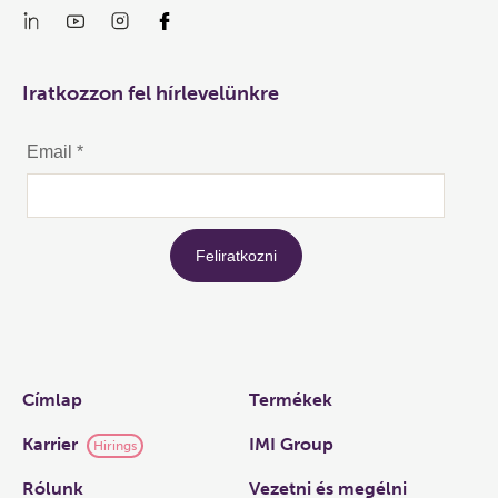
Iratkozzon fel hírlevelünkre
Links
Címlap
Termékek
Karrier
IMI Group
Hirings
Rólunk
Vezetni és megélni