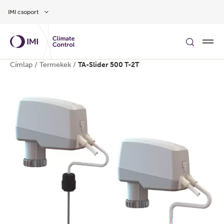
Ugrás a fő tartalomra
IMI csoport
Címlap
/
Termekek
/
TA-Slider 500 T-2T