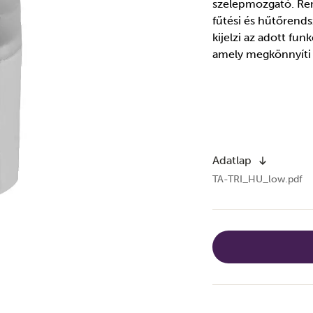
szelepmozgató. Ren
fűtési és hűtőrend
kijelzi az adott f
amely megkönnyíti a
Adatlap
TA-TRI_HU_low.pdf