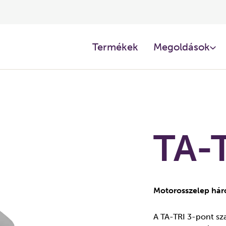
Termékek
Megoldások
TA-
Motorosszelep hár
A TA-TRI 3-pont sz