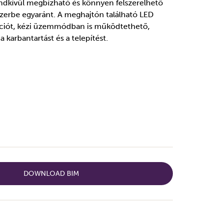
dkívül megbízható és könnyen felszerelhető
szerbe egyaránt. A meghajtón található LED
unkciót, kézi üzemmódban is működtethető,
 karbantartást és a telepítést.
DOWNLOAD BIM