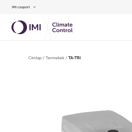
Ugrás a fő tartalomra
IMI csoport
Címlap
/
Termekek
/
TA-TRI