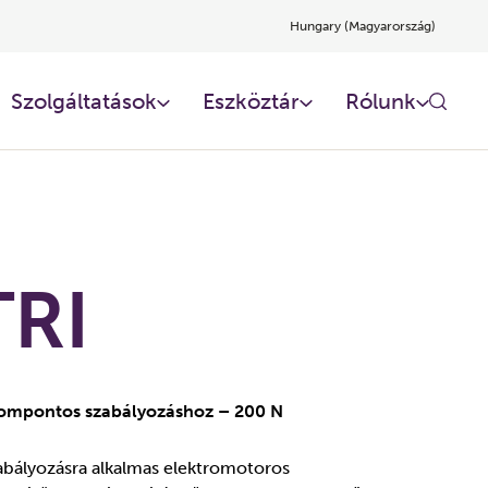
Hungary (Magyarország)
Szolgáltatások
Eszköztár
Rólunk
TRI
ompontos szabályozáshoz – 200 N
abályozásra alkalmas elektromotoros