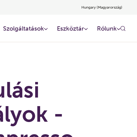
Hungary (Magyarország)
Szolgáltatások
Eszköztár
Rólunk
lási
ályok -