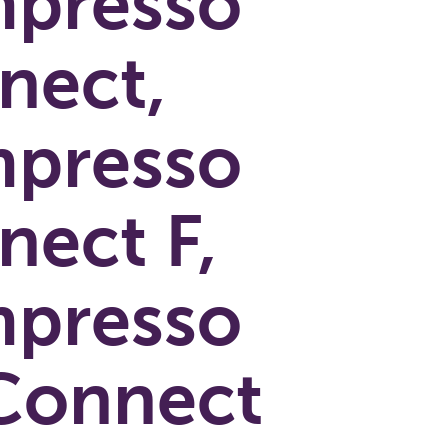
presso
nect,
presso
nect F,
presso
Connect