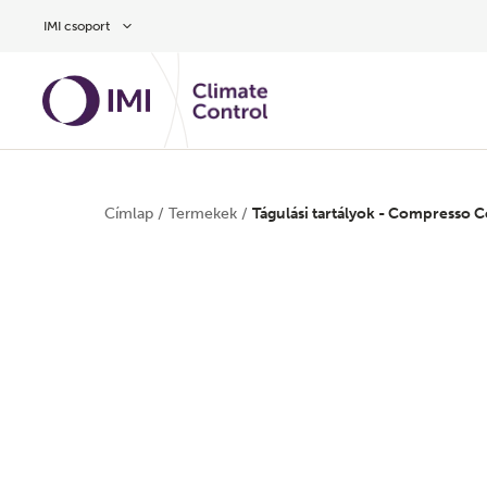
Ugrás a fő tartalomra
IMI csoport
Címlap
/
Termekek
/
Tágulási tartályok - Compresso