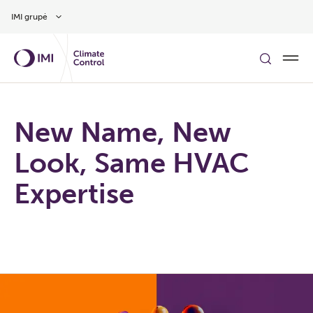
Pereiti prie pagrindinio turinio
IMI grupė
New Name, New
Look, Same HVAC
Expertise