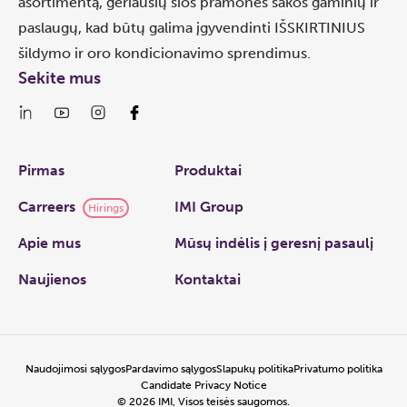
asortimentą, geriausių šios pramonės šakos gaminių ir
paslaugų, kad būtų galima įgyvendinti IŠSKIRTINIUS
šildymo ir oro kondicionavimo sprendimus.
Sekite mus
Links
Pirmas
Produktai
Carreers
IMI Group
Hirings
Apie mus
Mūsų indėlis į geresnį pasaulį
Naujienos
Kontaktai
Naudojimosi sąlygos
Pardavimo sąlygos
Slapukų politika
Privatumo politika
Candidate Privacy Notice
©
2026
IMI, Visos teisės saugomos.