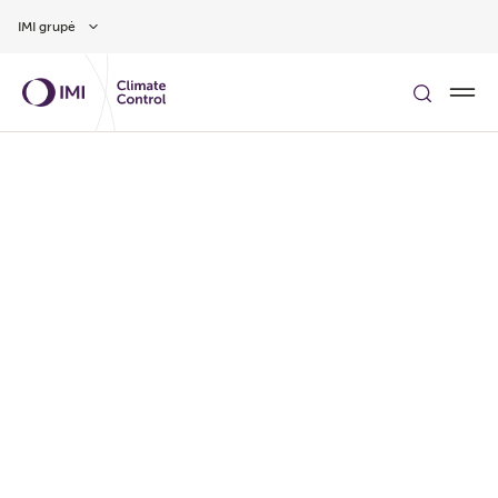
Pereiti prie pagrindinio turinio
IMI grupė
Siekdami pagerinti jūsų patirti mūsų svetainėje ir
naudojantis debesijos paslaugomis, taikomosiomis
programomis ir programinės įrangos tipais,
climatecontrol.imiplc.com
(„Svetainė“) naudojame
slapukus. Konkrečiai, mes naudojame slapukus
siekdami:
- išsaugoti informaciją apie laiką, kurį praleidote
Svetainėje arba naudodamiesi debesijos paslaugomis
(toliau žr. „Sesijos slapukai“ ir „Debesijos paslaugos /