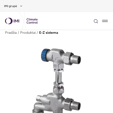
Pereiti prie pagrindinio turinio
IMI grupė
Pradžia
/
Produktai
/
E-Z sistema