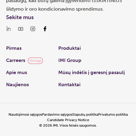
paslaugų, kad būtų galima įgyvendinti IŠSKIRTINIUS
šildymo ir oro kondicionavimo sprendimus.
Sekite mus
Links
Pirmas
Produktai
Carreers
IMI Group
Hirings
Apie mus
Mūsų indėlis į geresnį pasaulį
Naujienos
Kontaktai
Naudojimosi sąlygos
Pardavimo sąlygos
Slapukų politika
Privatumo politika
Candidate Privacy Notice
©
2026
IMI, Visos teisės saugomos.