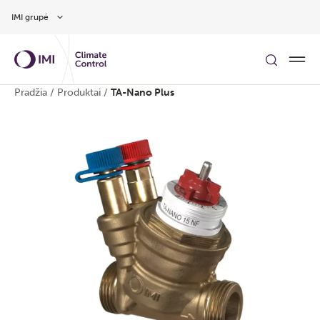
Pereiti prie pagrindinio turinio
IMI grupė
Pradžia
/
Produktai
/
TA-Nano Plus