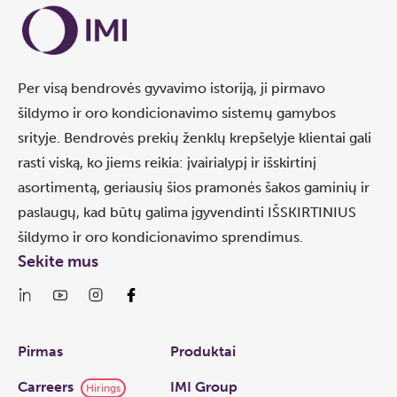
Per visą bendrovės gyvavimo istoriją, ji pirmavo
šildymo ir oro kondicionavimo sistemų gamybos
srityje. Bendrovės prekių ženklų krepšelyje klientai gali
rasti viską, ko jiems reikia: įvairialypį ir išskirtinį
asortimentą, geriausių šios pramonės šakos gaminių ir
paslaugų, kad būtų galima įgyvendinti IŠSKIRTINIUS
šildymo ir oro kondicionavimo sprendimus.
Sekite mus
Links
Pirmas
Produktai
Carreers
IMI Group
Hirings