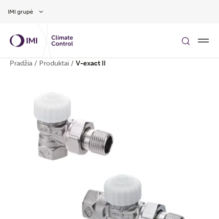
Pereiti prie pagrindinio turinio
IMI grupė
Pradžia
/
Produktai
/
V-exact II