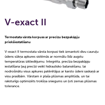
V-exact II
Termostata vārsta korpuss ar precīzu bezpakāpju
priekšiestatīšanu
V-exact II termostata vārsta korpusi tiek izmantoti divu cauruļu
ūdens sūkņa apkures sistēmās ar normālu līdz augstu
temperatūras izkliedējumu. Integrēta, precīza bezpakāpju
iestatīšana ļauj precīzi veikt hidraulisko balansēšanu, lai
nodrošinātu visus apkures patērētājus ar karsto ūdeni saskaņā ar
viņu prasībām. Vārstam ir plaša plūsmas amplitūda, un tai
raksturīgs optimizēts trokšņa sniegums un ļoti zemas plūsmas
tolerance.