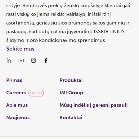
srityje. Bendrovės prekių ženklų krepšelyje klientai gali
rasti viską, ko jiems reikia: įvairialypį ir išskirtinį
asortimentą, geriausių šios pramonės šakos gaminių ir
paslaugų, kad būtų galima įgyvendinti IŠSKIRTINIUS
šildymo ir oro kondicionavimo sprendimus.
Sekite mus
Links
Pirmas
Produktai
Carreers
IMI Group
Hirings
Apie mus
Mūsų indėlis į geresnį pasaulį
Naujienos
Kontaktai