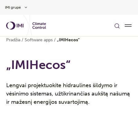
Pereiti prie pagrindinio turinio
IMI grupė
Pradžia
/
Software apps
/
„IMIHecos“
„IMIHecos“
Lengvai projektuokite hidraulines šildymo ir
vėsinimo sistemas, užtikrinančias aukštą našumą
ir mažesnį energijos suvartojimą.