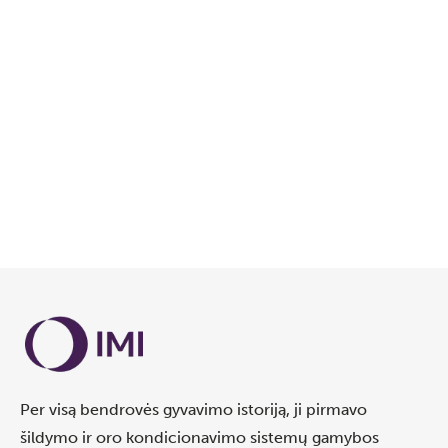
Atnaujinimai duomenų bazėje:
nauji radiatoriai („Aklimat", „Alurad", „Korado")
nauji radiatoriai su Eclipse termostatiniu įdėklu
(„Radal", „Korado")
naujas „Multilux Eclipse" vožtuvas
naujas „Eclipse 300" vožtuvas
naujas „Vekotrim" vožtuvas
„TA-Modulator" vožtuvų atnaujinimas
Per visą bendrovės gyvavimo istoriją, ji pirmavo
šildymo ir oro kondicionavimo sistemų gamybos