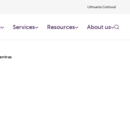
Lithuania (Lietuva)
n
Services
Resources
About us
entras