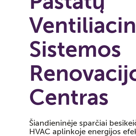
Pastatų
Ventiliaci
Sistemos
Renovacij
Centras
Šiandieninėje sparčiai besikei
HVAC aplinkoje energijos ef