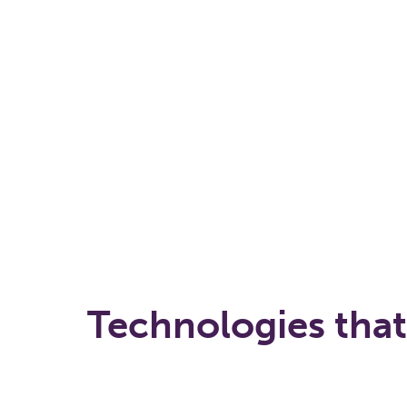
that increase both comfor
performance
Technologies that