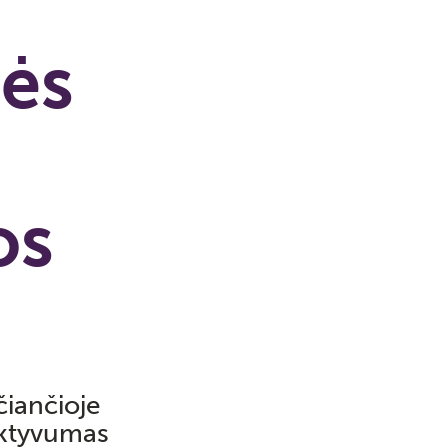
nės
os
čiančioje
ektyvumas