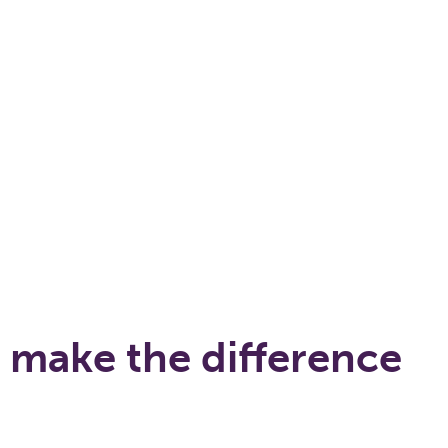
t and
work smarter and meet
stor
customer needs efficiently
 make the difference