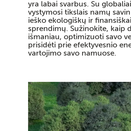
yra labai svarbus. Su globali
vystymosi tikslais namų savin
ieško ekologiškų ir finansiška
sprendimų. Sužinokite, kaip d
išmaniau, optimizuoti savo ver
prisidėti prie efektyvesnio en
vartojimo savo namuose.