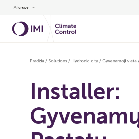
Pereiti prie pagrindinio turinio
IMI grupė
Pradžia
/
Solutions
/
Hydronic city
/
Gyvenamoji vieta
Installer:
Gyvenamų