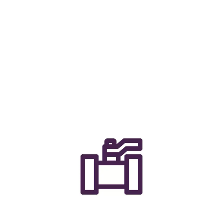
ions
Gain expert insights and tools to
Lea