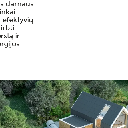
ais darnaus
inkai
i efektyvių
irbti
slą ir
ergijos