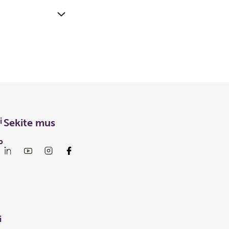
i
Sekite mus
p
i