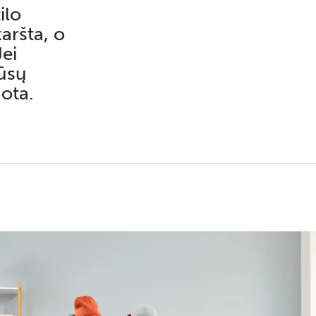
ilo
aršta, o
Jei
jūsų
ota.