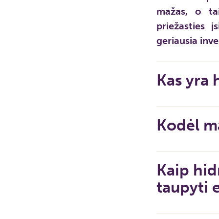
mažas, o tai
priežasties į
geriausia inves
Kas yra 
Kodėl m
Kaip hid
taupyti 