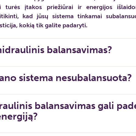
 turės įtakos priežiūrai ir energijos išlaid
sitikinti, kad jūsų sistema tinkamai subalansu
ticija, kokią tik galite padaryti.
hidraulinis balansavimas?
ano sistema nesubalansuota?
raulinis balansavimas gali pad
energiją?