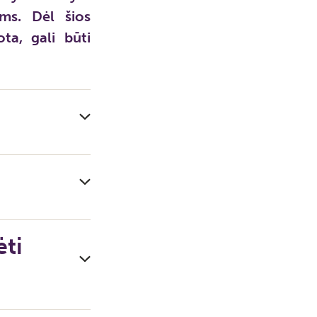
oms. Dėl šios
ota, gali būti
ėti