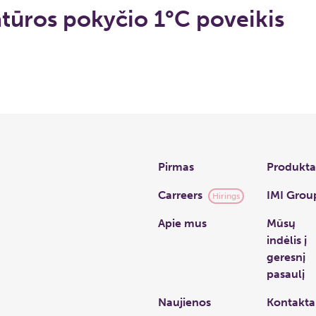
tūros pokyčio 1°C poveikis
Links
Pirmas
Produkta
Carreers
IMI Grou
Hirings
Apie mus
Mūsų
indėlis į
geresnį
pasaulį
Naujienos
Kontakta