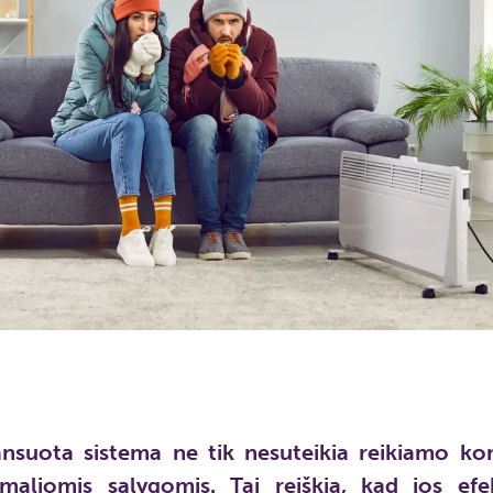
ansuota sistema ne tik nesuteikia reikiamo kom
imaliomis sąlygomis. Tai reiškia, kad jos ef