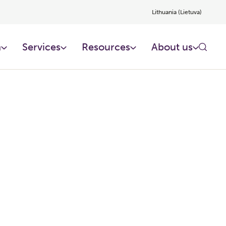
Lithuania (Lietuva)
n
Services
Resources
About us