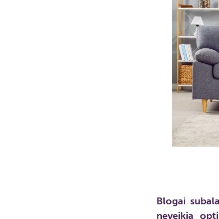
Blogai subal
neveikia opt