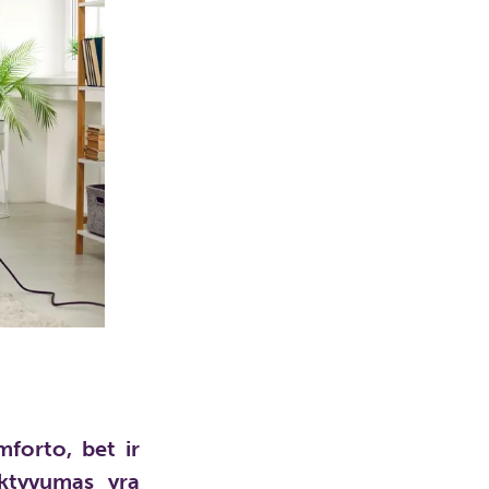
forto, bet ir
ektyvumas yra