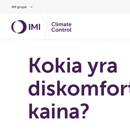
Pereiti prie pagrindinio turinio
IMI grupė
Kokia yra
diskomfor
kaina?