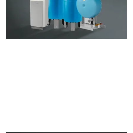
ŽIŪRĖKITE VAIZDO ĮRAŠĄ