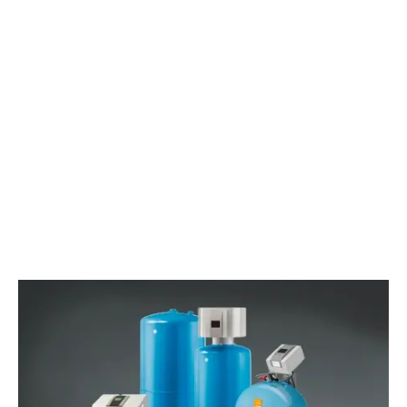
ŽIŪRĖKITE VAIZDO ĮRAŠĄ