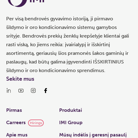
Per visą bendrovės gyvavimo istoriją, ji pirmavo
šildymo ir oro kondicionavimo sistemų gamybos
srityje. Bendrovės prekių ženklų krepšelyje klientai gali
rasti viską, ko jiems reikia: įvairialypį ir išskirtinį
asortimentą, geriausių šios pramonės šakos gaminių ir
paslaugų, kad būtų galima įgyvendinti IŠSKIRTINIUS
šildymo ir oro kondicionavimo sprendimus.
Sekite mus
Links
Pirmas
Produktai
Carreers
IMI Group
Hirings
Apie mus
Mūsų indėlis į geresnį pasaulį