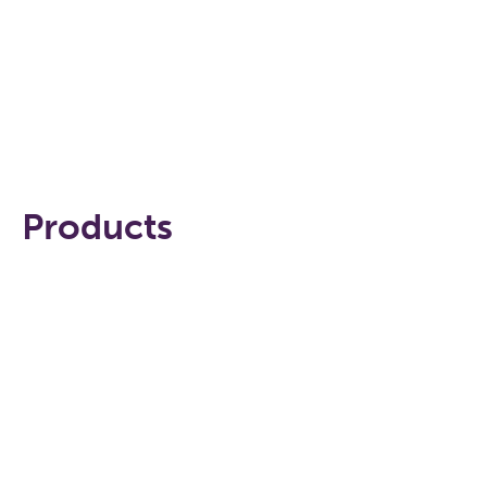
ŽIŪRĖKITE VAIZDO ĮRAŠĄ
Products