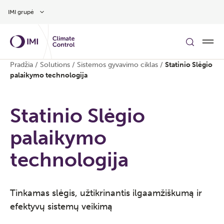
Pereiti prie pagrindinio turinio
IMI grupė
Pradžia
/
Solutions
/
Sistemos gyvavimo ciklas
/
Statinio Slėgio
palaikymo technologija
Statinio Slėgio
palaikymo
technologija
Tinkamas slėgis, užtikrinantis ilgaamžiškumą ir
efektyvų sistemų veikimą