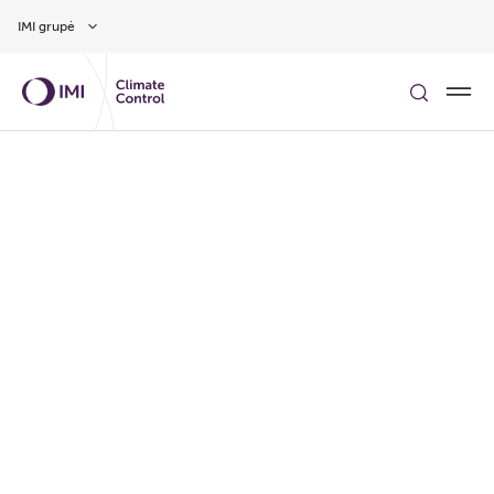
Pereiti prie pagrindinio turinio
IMI grupė
IŠSIAIŠKINKIME