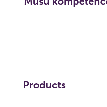
Mūsu kompetence
Iekraušana...
Products