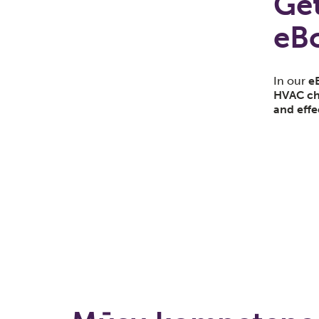
Get
eB
I
n our
e
HVAC ch
and effe