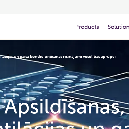
Products
Solutio
tilācijas un gaisa kondicionēšanas risinājumi veselības aprūpei
Apsildīšanas,