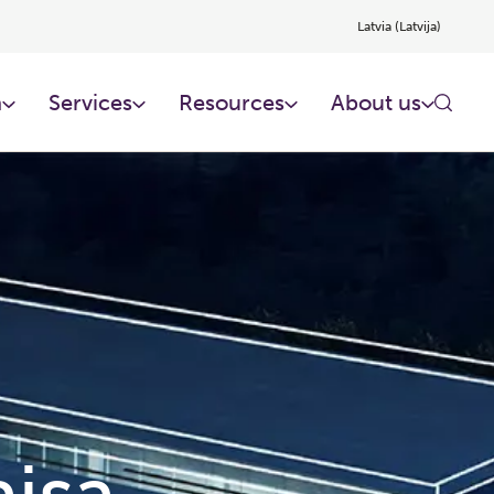
Latvia (Latvija)
n
Services
Resources
About us