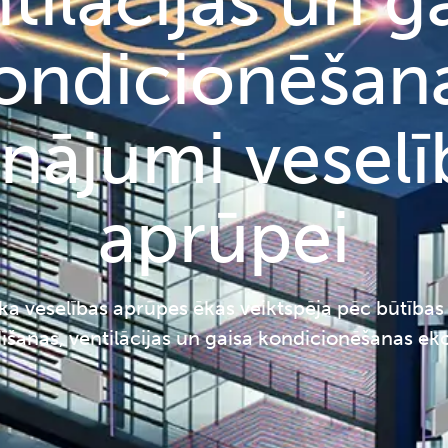
tilācijas un g
ondicionēšan
sinājumi veselī
aprūpei
 ka veselības aprūpes ēkas veiktspēja pēc būtības i
dīšanas, ventilācijas un gaisa kondicionēšanas e