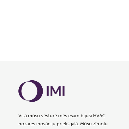
Visā mūsu vēsturē mēs esam bijuši HVAC
nozares inovāciju priekšgalā. Mūsu zīmolu