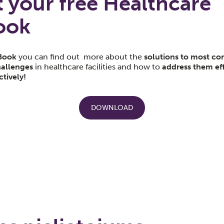
 your free Healthcare
ook
Book
you can find out
more about
the
solutions to most 
allenges
in healthcare facilities and how to
address them eff
ctively!
DOWNLOAD