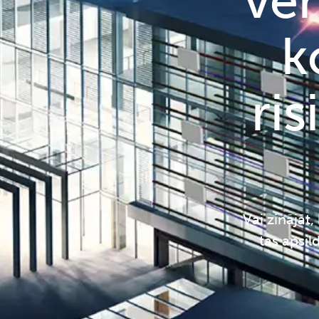
ven
k
ri
Vai zinājāt,
tās apsil