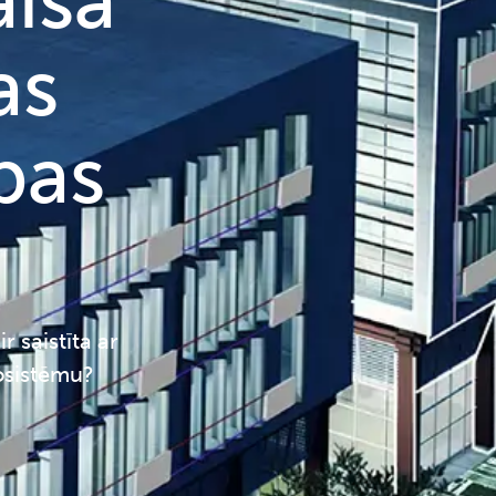
aisa
as
bas
r saistīta ar
kosistēmu?