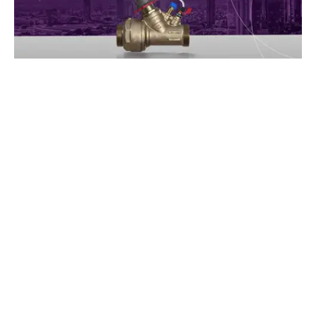
Al meer dan 125 jaar
streven we bij IMI TA
voortdurend naar een
diepgaand begrip van het
hydronische systeem en
de uitdagingen ervan. Wij
werken nauw met u
samen, delen onze kennis
en helpen u bij het