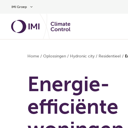
Overslaan naar hoofdinhoud
IMI Groep
Home
/
Oplossingen
/
Hydronic city
/
Residentieel
/
E
Energie-
efficiënte