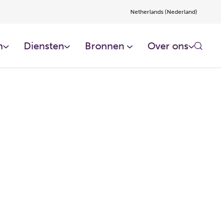
Netherlands (Nederland)
​
Diensten​
Bronnen ​
Over ons​