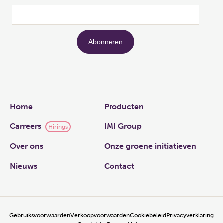
Links
Home
Producten
Carreers
IMI Group
Hirings
Over ons
Onze groene initiatieven
Nieuws
Contact
Gebruiksvoorwaarden
Verkoopvoorwaarden
Cookiebeleid
Privacyverklaring