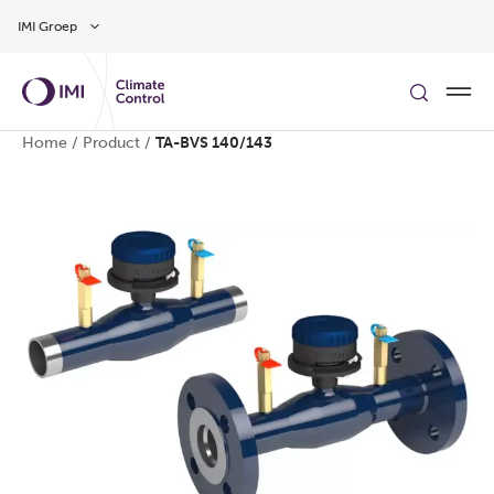
Overslaan naar hoofdinhoud
IMI Groep
Home
/
Product
/
TA-BVS 140/143