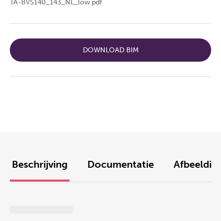
TA-BVS140_143_NL_low.pdf
DOWNLOAD BIM
Beschrijving
Documentatie
Afbeeldin