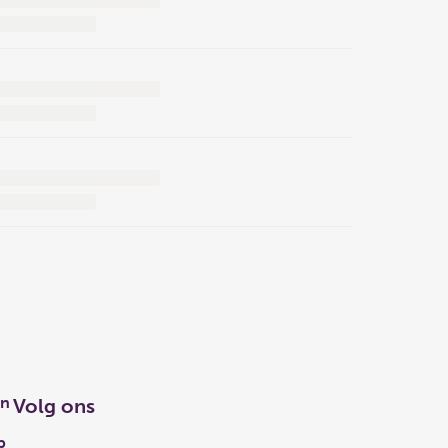
en
Volg ons
p