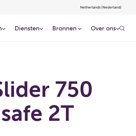
Netherlands (Nederland)
​
Diensten​
Bronnen ​
Over ons​
lider 750
-safe 2T