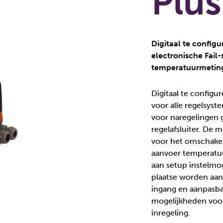
Plus
Digitaal te config
electronische Fail-
temperatuurmetin
Digitaal te config
voor alle regelsys
voor naregelingen
regelafsluiter. De 
voor het omschakel
aanvoer temperatuu
aan setup instelmo
plaatse worden aan
ingang en aanpasb
mogelijkheden voo
inregeling.