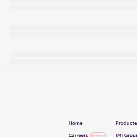
Links
Home
Product
Carreers
IMI Grou
Hirings