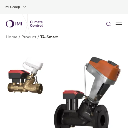
Overslaan naar hoofdinhoud
IMI Groep
Home
/
Product
/
TA-Smart