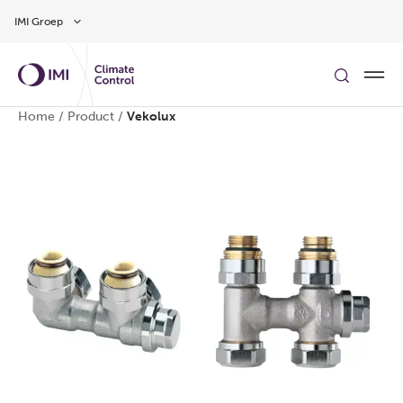
Overslaan naar hoofdinhoud
IMI Groep
Home
/
Product
/
Vekolux