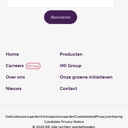
Links
Home
Producten
Carreers
IMI Group
Hirings
Over ons
Onze groene initiatieven
Nieuws
Contact
Gebruiksvoorwaarden
Verkoopvoorwaarden
Cookiebeleid
Privacyverklaring
Candidate Privacy Notice
©
2026
IMI, Alle rechten voorbehouden.