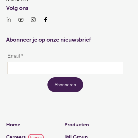
Volg ons
Abonneer je op onze nieuwsbrief
Links
Home
Producten
Carreers
IMI Group
Hirings