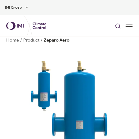
Overslaan naar hoofdinhoud
IMI Groep
Home
/
Product
/
Zeparo Aero