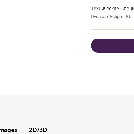
Технические Спец
Dynacon-Eclipse_RU_
Images
2D/3D