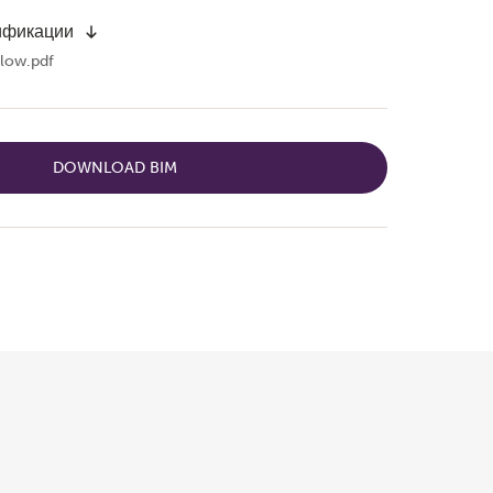
ификации
low.pdf
DOWNLOAD BIM