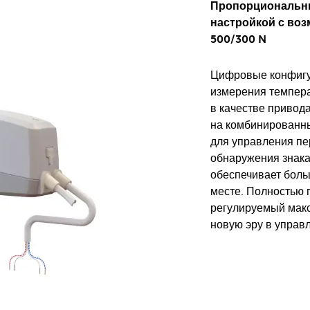
Пропорциональны
настройкой с во
500/300 N
Цифровые конфигу
измерения темпера
в качестве привод
на комбинированны
для управления пе
обнаружения знака
обеспечивает боль
месте. Полностью 
регулируемый мак
новую эру в управ