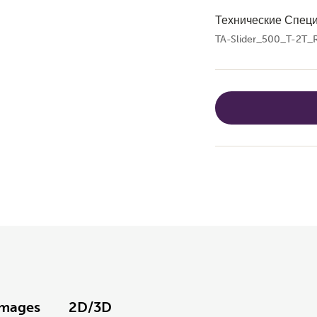
Технические Спец
TA-Slider_500_T-2T_
Images
2D/3D