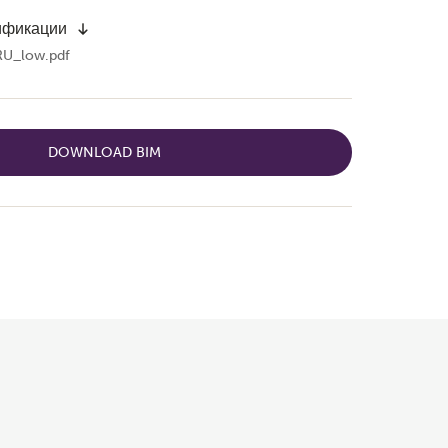
ификации
RU_low.pdf
DOWNLOAD BIM