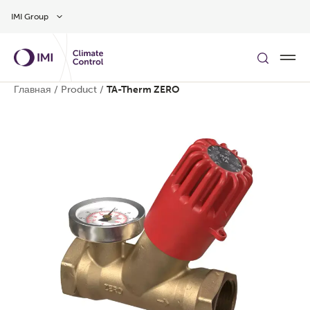
Skip to main content
IMI Group
Главная
/
Product
/
TA-Therm ZERO