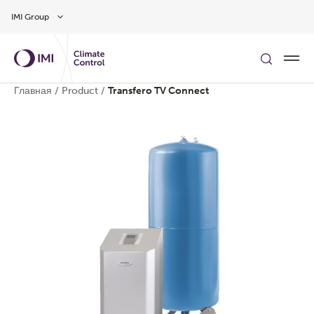
Skip to main content
IMI Group
Главная
/
Product
/
Transfero TV Connect