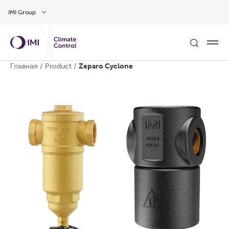
Skip to main content
IMI Group
Главная
/
Product
/
Zeparo Cyclone