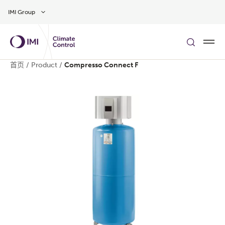
Skip to main content
IMI Group
首页
/
Product
/
Compresso Connect F