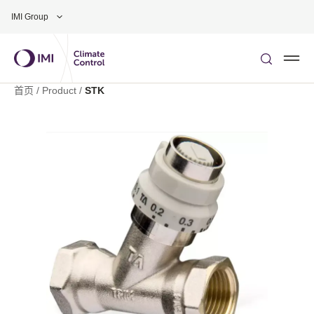
Skip to main content
IMI Group
首页
/
Product
/
STK