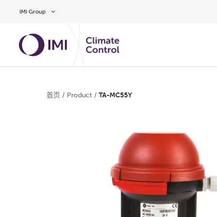
Skip to main content
IMI Group
首页
/
Product
/
TA-MC55Y