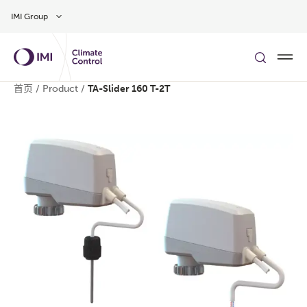
Skip to main content
IMI Group
首页
/
Product
/
TA-Slider 160 T-2T