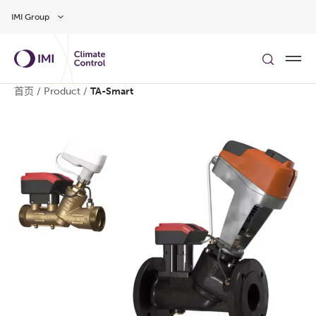
Skip to main content
IMI Group
首页
/
Product
/
TA-Smart