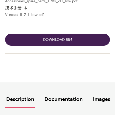
Accessories_spare_parts_TRVs_ZH_low.pdf
技术手册
V-exact_II_ZH_low.pdf
DOWNLOAD BIM
Description
Documentation
Images