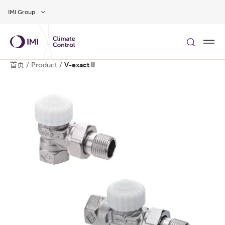
Skip to main content
IMI Group
首页
/
Product
/
V-exact II