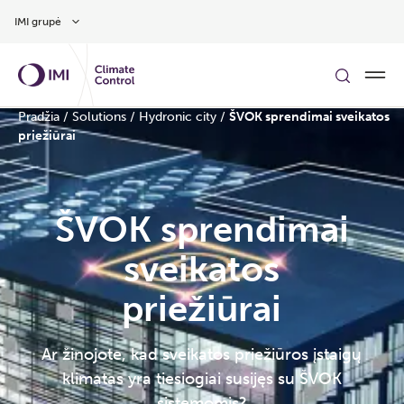
Pereiti prie pagrindinio turinio
IMI grupė
Pradžia
/
Solutions
/
Hydronic city
/
ŠVOK sprendimai sveikatos
priežiūrai
ŠVOK sprendimai
sveikatos
priežiūrai
Ar žinojote, kad sveikatos priežiūros įstaigų
klimatas yra tiesiogiai susijęs su ŠVOK
sistemomis?